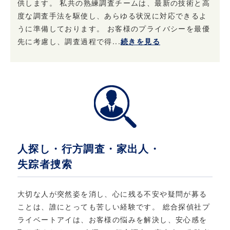
供します。 私共の熟練調査チームは、最新の技術と高
きます
度な調査手法を駆使し、あらゆる状況に対応できるよ
うに準備しております。 お客様のプライバシーを最優
当社は、ご本人からお申し出があったときは、
先に考慮し、調査過程で得...
続きを見る
ご本人様確認後登録情報の開示を行います。 ま
た、お申し出があったときはご本人様確認後登
録情報の追加・変更・訂正または削除を行いま
す。 ただし、登録を削除すると提供できないサ
ービスが発生する場合があります。
5. 法令・規範の遵守と本ポリシーの継続的な改
善について
人探し・行方調査・家出人・
当社は、個人情報保護に関する法律・法令、そ
失踪者捜索
の他の規範を遵守するとともに、本ポリシーの
内容を適宜見直し、継続的な改善に努めます。
大切な人が突然姿を消し、心に残る不安や疑問が募る
ことは、誰にとっても苦しい経験です。 総合探偵社プ
6. お問い合わせ
ライベートアイは、お客様の悩みを解決し、安心感を