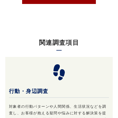
理下で安全に取り扱います。
3. 個人情報の第三者への提供について
原則として当社は収集した個人情報は厳重に管
理し、ご本人の事前の了承なく第三者に開示す
関連調査項目
ることはありません。
ただし、ご本人の事前の了承を得たうえでご本
人が希望されるサービスを行なうために当社業
務を委託する業者に対して開示する場合や裁判
所、検察庁、警察、 弁護士会、消費者センター
またはこれらに準じた権限を有する機関から、
個人情報の開示を求められた場合、当社はこれ
に応じて情報を開示することがあります。及び
行動・身辺調査
当社の権利や財産を保護する目的で開示するこ
とがあります。
対象者の行動パターンや人間関係、生活状況などを調
査し、お客様が抱える疑問や悩みに対する解決策を提
4. 個人情報はいつでも変更・訂正または削除で