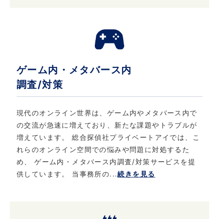
た、お申し出があったときはご本人様確認後登
録情報の追加・変更・訂正または削除を行いま
す。 ただし、登録を削除すると提供できないサ
ービスが発生する場合があります。
ゲーム内・メタバース内
5. 法令・規範の遵守と本ポリシーの継続的な改
調査/対策
善について
当社は、個人情報保護に関する法律・法令、そ
現代のオンライン世界は、ゲーム内やメタバース内で
の他の規範を遵守するとともに、本ポリシーの
の交流が急速に増えており、新たな課題やトラブルが
内容を適宜見直し、継続的な改善に努めます。
増えています。 総合探偵社プライベートアイでは、こ
れらのオンライン空間での悩みや問題に対処するた
6. お問い合わせ
め、 ゲーム内・メタバース内調査/対策サービスを提
供しています。 当事務所の...
続きを見る
当社における個人情報保護に関してご質問など
がある場合は、こちら
（info@privateeye.co.jp）からお問い合わせ
ください。