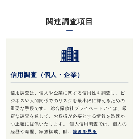
原則として当社は収集した個人情報は厳重に管
理し、ご本人の事前の了承なく第三者に開示す
関連調査項目
ることはありません。
ただし、ご本人の事前の了承を得たうえでご本
人が希望されるサービスを行なうために当社業
務を委託する業者に対して開示する場合や裁判
所、検察庁、警察、 弁護士会、消費者センター
またはこれらに準じた権限を有する機関から、
個人情報の開示を求められた場合、当社はこれ
信用調査（個人・企業）
に応じて情報を開示することがあります。及び
当社の権利や財産を保護する目的で開示するこ
とがあります。
信用調査は、個人や企業に関する信用性を調査し、ビ
ジネスや人間関係でのリスクを最小限に抑えるための
重要な手段です。 総合探偵社プライベートアイは、厳
4. 個人情報はいつでも変更・訂正または削除で
きます
密な調査を通じて、お客様が必要とする情報を迅速か
つ正確に提供いたします。 個人信用調査では、個人の
当社は、ご本人からお申し出があったときは、
経歴や職歴、家族構成、財...
続きを見る
ご本人様確認後登録情報の開示を行います。 ま