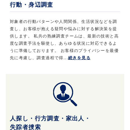
善について
行動・身辺調査
当社は、個人情報保護に関する法律・法令、そ
の他の規範を遵守するとともに、本ポリシーの
対象者の行動パターンや人間関係、生活状況などを調
内容を適宜見直し、継続的な改善に努めます。
査し、お客様が抱える疑問や悩みに対する解決策を提
供します。 私共の熟練調査チームは、最新の技術と高
度な調査手法を駆使し、あらゆる状況に対応できるよ
6. お問い合わせ
うに準備しております。 お客様のプライバシーを最優
先に考慮し、調査過程で得...
続きを見る
当社における個人情報保護に関してご質問など
がある場合は、こちら
（info@privateeye.co.jp）からお問い合わせ
ください。
人探し・行方調査・家出人・
失踪者捜索