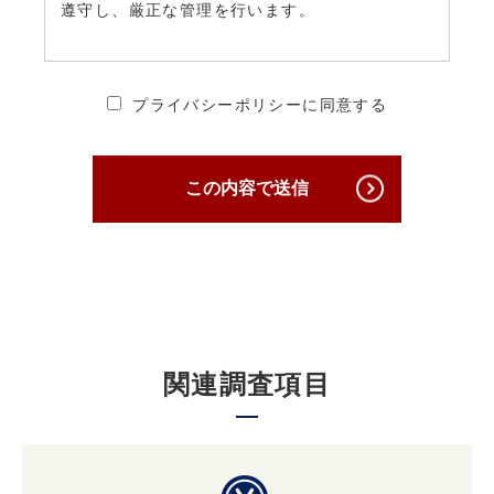
遵守し、厳正な管理を行います。
2. 個人情報の安全管理・保護について
プライバシーポリシーに同意する
当社は、個人情報への不正アクセス、個人情報
の紛失、破壊、改ざん及び漏えいを防ぐため、
必要かつ適切な安全管理対策を講じ、厳正な管
この内容で送信
理下で安全に取り扱います。
3. 個人情報の第三者への提供について
原則として当社は収集した個人情報は厳重に管
理し、ご本人の事前の了承なく第三者に開示す
関連調査項目
ることはありません。
ただし、ご本人の事前の了承を得たうえでご本
人が希望されるサービスを行なうために当社業
務を委託する業者に対して開示する場合や裁判
所、検察庁、警察、 弁護士会、消費者センター