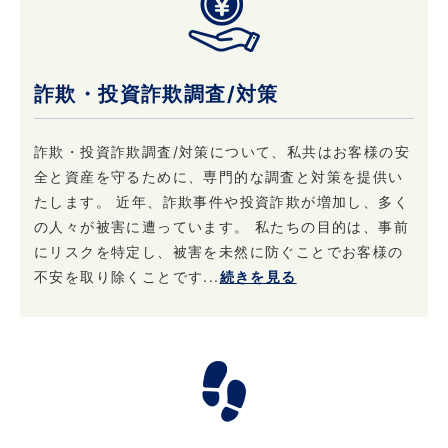
またはこれらに準じた権限を有する機関から、
個人情報の開示を求められた場合、当社はこれ
に応じて情報を開示することがあります。及び
詐欺・投資詐欺調査/対策
当社の権利や財産を保護する目的で開示するこ
とがあります。
詐欺・投資詐欺調査/対策について、私共はお客様の安
全と資産を守るために、専門的な調査と対策を提供い
4. 個人情報はいつでも変更・訂正または削除で
たします。 近年、詐欺事件や投資詐欺が増加し、多く
きます
の人々が被害に遭っています。 私たちの目的は、事前
当社は、ご本人からお申し出があったときは、
にリスクを特定し、被害を未然に防ぐことでお客様の
ご本人様確認後登録情報の開示を行います。 ま
不安を取り除くことです...
続きを見る
た、お申し出があったときはご本人様確認後登
録情報の追加・変更・訂正または削除を行いま
す。 ただし、登録を削除すると提供できないサ
ービスが発生する場合があります。
5. 法令・規範の遵守と本ポリシーの継続的な改