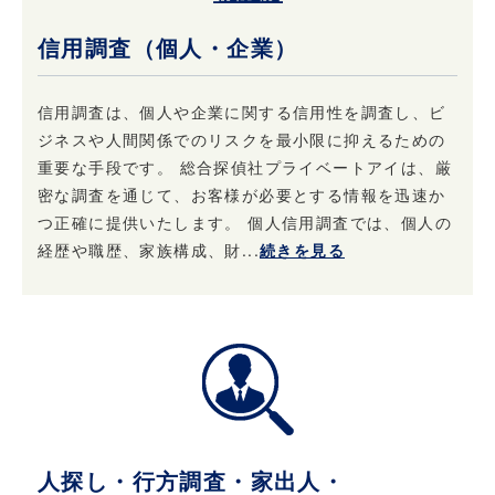
個人情報の開示を求められた場合、当社はこれ
信用調査（個人・企業）
に応じて情報を開示することがあります。及び
当社の権利や財産を保護する目的で開示するこ
とがあります。
信用調査は、個人や企業に関する信用性を調査し、ビ
ジネスや人間関係でのリスクを最小限に抑えるための
重要な手段です。 総合探偵社プライベートアイは、厳
4. 個人情報はいつでも変更・訂正または削除で
きます
密な調査を通じて、お客様が必要とする情報を迅速か
つ正確に提供いたします。 個人信用調査では、個人の
当社は、ご本人からお申し出があったときは、
経歴や職歴、家族構成、財...
続きを見る
ご本人様確認後登録情報の開示を行います。 ま
た、お申し出があったときはご本人様確認後登
録情報の追加・変更・訂正または削除を行いま
す。 ただし、登録を削除すると提供できないサ
ービスが発生する場合があります。
5. 法令・規範の遵守と本ポリシーの継続的な改
善について
人探し・行方調査・家出人・