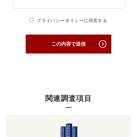
2. 個人情報の安全管理・保護について
プライバシーポリシーに同意する
当社は、個人情報への不正アクセス、個人情報
の紛失、破壊、改ざん及び漏えいを防ぐため、
必要かつ適切な安全管理対策を講じ、厳正な管
この内容で送信
理下で安全に取り扱います。
3. 個人情報の第三者への提供について
原則として当社は収集した個人情報は厳重に管
理し、ご本人の事前の了承なく第三者に開示す
関連調査項目
ることはありません。
ただし、ご本人の事前の了承を得たうえでご本
人が希望されるサービスを行なうために当社業
務を委託する業者に対して開示する場合や裁判
所、検察庁、警察、 弁護士会、消費者センター
またはこれらに準じた権限を有する機関から、