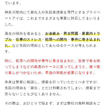
ています。
神奈川県内にて家出人や失踪者捜索を専門とするプライベ
ートアイは、これまでさまざまな事案に対応してまいりま
した。
過去の傾向を省みると、
お金絡み
・
男女問題
・
家庭内トラ
ブル
・
仕事のストレス
・
犯罪への関与
・
事件に巻き込まれ
た、
など失踪の理由としてあらゆるケースが考えられま
す。
特に、犯罪への関与や事件に巻き込まれた、自身で命を絶
ってしまうなどの最悪のケースに至ってしまうと、後々取
り返しがつかないため、早急の対処が必要になります。
本来は警察に相談し、捜索を行っていただくべきですが、
失踪の理由を「家出」とだけ判断されてしまい、捜索まで
至らないことも少なくありません。
その際は、おひとりで悩まず、まずは弊社の無料相談をご