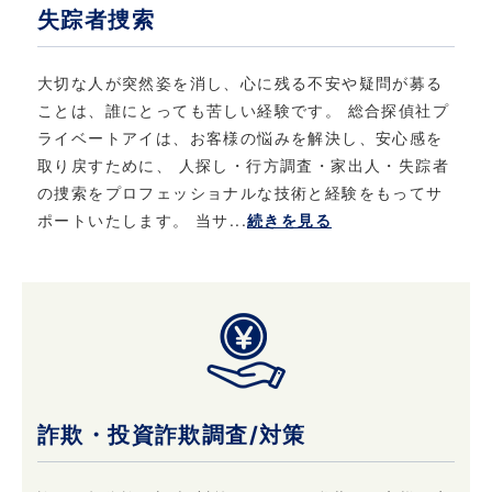
失踪者捜索
当社は、個人情報保護に関する法律・法令、そ
の他の規範を遵守するとともに、本ポリシーの
内容を適宜見直し、継続的な改善に努めます。
大切な人が突然姿を消し、心に残る不安や疑問が募る
ことは、誰にとっても苦しい経験です。 総合探偵社プ
ライベートアイは、お客様の悩みを解決し、安心感を
6. お問い合わせ
取り戻すために、 人探し・行方調査・家出人・失踪者
当社における個人情報保護に関してご質問など
の捜索をプロフェッショナルな技術と経験をもってサ
がある場合は、こちら
ポートいたします。 当サ...
続きを見る
（info@privateeye.co.jp）からお問い合わせ
ください。
詐欺・投資詐欺調査/対策