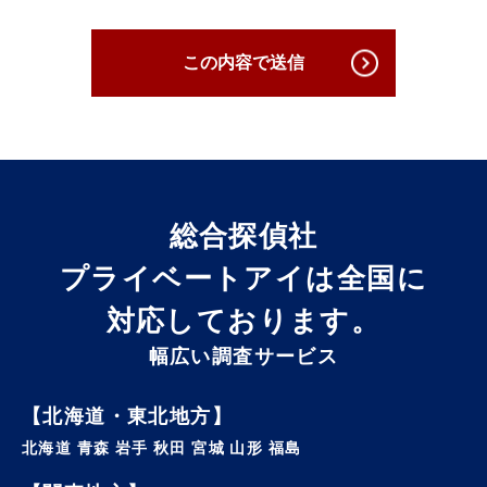
3. 個人情報の第三者への提供について
この内容で送信
原則として当社は収集した個人情報は厳重に管理し、
ご本人の事前の了承なく第三者に開示することはあり
ません。
ただし、ご本人の事前の了承を得たうえでご本人が希
望されるサービスを行なうために当社業務を委託する
業者に対して開示する場合や裁判所、検察庁、警察、
総合探偵社
弁護士会、消費者センターまたはこれらに準じた権限
を有する機関から、個人情報の開示を求められた場
プライベートアイは
全国に
合、当社はこれに応じて情報を開示することがありま
対応しております。
す。及び当社の権利や財産を保護する目的で開示する
ことがあります。
幅広い調査サービス
4. 個人情報はいつでも変更・訂正または削除できます
【北海道・東北地方】
当社は、ご本人からお申し出があったときは、ご本人
北海道 青森 岩手 秋田 宮城 山形 福島
様確認後登録情報の開示を行います。 また、お申し出