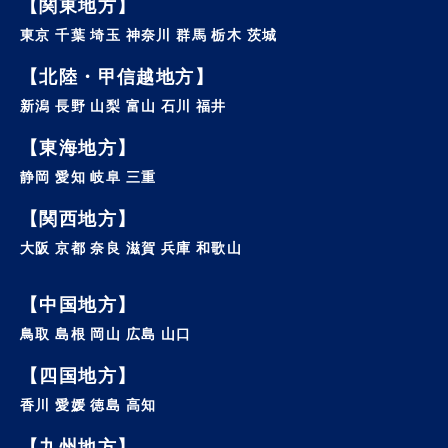
【関東地方】
があったときはご本人様確認後登録情報の追加・変
更・訂正または削除を行います。 ただし、登録を削除
東京 千葉 埼玉 神奈川 群馬 栃木 茨城
すると提供できないサービスが発生する場合がありま
【北陸・甲信越地方】
す。
新潟 長野 山梨 富山 石川 福井
5. 法令・規範の遵守と本ポリシーの継続的な改善につ
いて
【東海地方】
静岡 愛知 岐阜 三重
当社は、個人情報保護に関する法律・法令、その他の
規範を遵守するとともに、本ポリシーの内容を適宜見
【関西地方】
直し、継続的な改善に努めます。
大阪 京都 奈良 滋賀 兵庫 和歌山
6. お問い合わせ
【中国地方】
当社における個人情報保護に関してご質問などがある
鳥取 島根 岡山 広島 山口
場合は、こちら（info@privateeye.co.jp）からお問
い合わせください。
【四国地方】
香川 愛媛 徳島 高知
【九州地方】