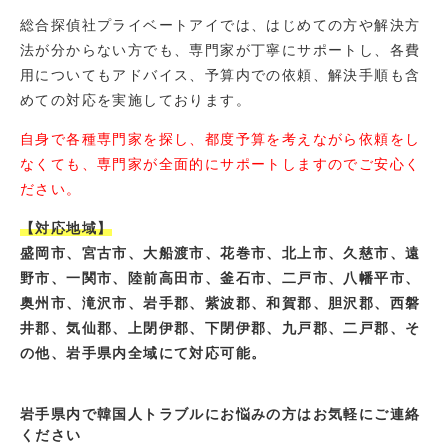
総合探偵社プライベートアイでは、はじめての方や解決方
法が分からない方でも、専門家が丁寧にサポートし、各費
用についてもアドバイス、予算内での依頼、解決手順も含
めての対応を実施しております。
自身で各種専門家を探し、都度予算を考えながら依頼をし
なくても、専門家が全面的にサポートしますのでご安心く
ださい。
【対応地域】
盛岡市、宮古市、大船渡市、花巻市、北上市、久慈市、遠
野市、一関市、陸前高田市、釜石市、二戸市、八幡平市、
奥州市、滝沢市、岩手郡、紫波郡、和賀郡、胆沢郡、西磐
井郡、気仙郡、上閉伊郡、下閉伊郡、九戸郡、二戸郡、そ
の他、岩手県内全域にて対応可能。
岩手県内で韓国人トラブルにお悩みの方はお気軽にご連絡
ください