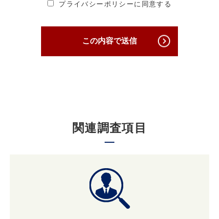
プライバシーポリシーに同意する
当社は、個人情報への不正アクセス、個人情報
の紛失、破壊、改ざん及び漏えいを防ぐため、
必要かつ適切な安全管理対策を講じ、厳正な管
この内容で送信
理下で安全に取り扱います。
3. 個人情報の第三者への提供について
原則として当社は収集した個人情報は厳重に管
理し、ご本人の事前の了承なく第三者に開示す
関連調査項目
ることはありません。
ただし、ご本人の事前の了承を得たうえでご本
人が希望されるサービスを行なうために当社業
務を委託する業者に対して開示する場合や裁判
所、検察庁、警察、 弁護士会、消費者センター
またはこれらに準じた権限を有する機関から、
個人情報の開示を求められた場合、当社はこれ
に応じて情報を開示することがあります。及び