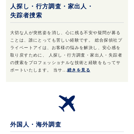
当社の権利や財産を保護する目的で開示するこ
人探し・行方調査・家出人・
とがあります。
失踪者捜索
4. 個人情報はいつでも変更・訂正または削除で
大切な人が突然姿を消し、心に残る不安や疑問が募る
きます
ことは、誰にとっても苦しい経験です。 総合探偵社プ
ライベートアイは、お客様の悩みを解決し、安心感を
当社は、ご本人からお申し出があったときは、
取り戻すために、 人探し・行方調査・家出人・失踪者
ご本人様確認後登録情報の開示を行います。 ま
の捜索をプロフェッショナルな技術と経験をもってサ
た、お申し出があったときはご本人様確認後登
ポートいたします。 当サ...
続きを見る
録情報の追加・変更・訂正または削除を行いま
す。 ただし、登録を削除すると提供できないサ
ービスが発生する場合があります。
5. 法令・規範の遵守と本ポリシーの継続的な改
善について
当社は、個人情報保護に関する法律・法令、そ
外国人・海外調査
の他の規範を遵守するとともに、本ポリシーの