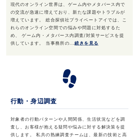
現代のオンライン世界は、ゲーム内やメタバース内で
の交流が急速に増えており、新たな課題やトラブルが
4. 個人情報はいつでも変更・訂正または削除で
増えています。 総合探偵社プライベートアイでは、こ
きます
れらのオンライン空間での悩みや問題に対処するた
当社は、ご本人からお申し出があったときは、
め、 ゲーム内・メタバース内調査/対策サービスを提
ご本人様確認後登録情報の開示を行います。 ま
供しています。 当事務所の...
続きを見る
た、お申し出があったときはご本人様確認後登
録情報の追加・変更・訂正または削除を行いま
す。 ただし、登録を削除すると提供できないサ
ービスが発生する場合があります。
5. 法令・規範の遵守と本ポリシーの継続的な改
善について
行動・身辺調査
当社は、個人情報保護に関する法律・法令、そ
の他の規範を遵守するとともに、本ポリシーの
対象者の行動パターンや人間関係、生活状況などを調
内容を適宜見直し、継続的な改善に努めます。
査し、お客様が抱える疑問や悩みに対する解決策を提
供します。 私共の熟練調査チームは、最新の技術と高