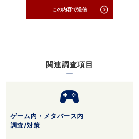
必要かつ適切な安全管理対策を講じ、厳正な管
この内容で送信
理下で安全に取り扱います。
3. 個人情報の第三者への提供について
原則として当社は収集した個人情報は厳重に管
理し、ご本人の事前の了承なく第三者に開示す
関連調査項目
ることはありません。
ただし、ご本人の事前の了承を得たうえでご本
人が希望されるサービスを行なうために当社業
務を委託する業者に対して開示する場合や裁判
所、検察庁、警察、 弁護士会、消費者センター
またはこれらに準じた権限を有する機関から、
個人情報の開示を求められた場合、当社はこれ
ゲーム内・メタバース内
に応じて情報を開示することがあります。及び
調査/対策
当社の権利や財産を保護する目的で開示するこ
とがあります。