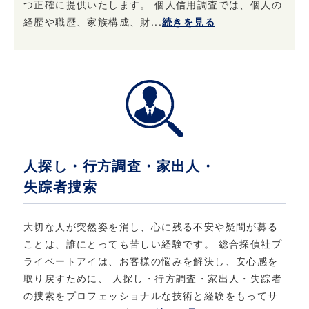
つ正確に提供いたします。 個人信用調査では、個人の
当社は、ご本人からお申し出があったときは、
経歴や職歴、家族構成、財...
続きを見る
ご本人様確認後登録情報の開示を行います。 ま
た、お申し出があったときはご本人様確認後登
録情報の追加・変更・訂正または削除を行いま
す。 ただし、登録を削除すると提供できないサ
ービスが発生する場合があります。
5. 法令・規範の遵守と本ポリシーの継続的な改
善について
人探し・行方調査・家出人・
失踪者捜索
当社は、個人情報保護に関する法律・法令、そ
の他の規範を遵守するとともに、本ポリシーの
内容を適宜見直し、継続的な改善に努めます。
大切な人が突然姿を消し、心に残る不安や疑問が募る
ことは、誰にとっても苦しい経験です。 総合探偵社プ
ライベートアイは、お客様の悩みを解決し、安心感を
6. お問い合わせ
取り戻すために、 人探し・行方調査・家出人・失踪者
当社における個人情報保護に関してご質問など
の捜索をプロフェッショナルな技術と経験をもってサ