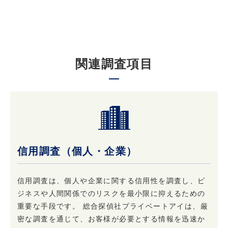
3. 個人情報の第三者への提供について
原則として当社は収集した個人情報は厳重に管
理し、ご本人の事前の了承なく第三者に開示す
関連調査項目
ることはありません。
ただし、ご本人の事前の了承を得たうえでご本
人が希望されるサービスを行なうために当社業
務を委託する業者に対して開示する場合や裁判
所、検察庁、警察、 弁護士会、消費者センター
またはこれらに準じた権限を有する機関から、
個人情報の開示を求められた場合、当社はこれ
信用調査（個人・企業）
に応じて情報を開示することがあります。及び
当社の権利や財産を保護する目的で開示するこ
とがあります。
信用調査は、個人や企業に関する信用性を調査し、ビ
ジネスや人間関係でのリスクを最小限に抑えるための
重要な手段です。 総合探偵社プライベートアイは、厳
4. 個人情報はいつでも変更・訂正または削除で
きます
密な調査を通じて、お客様が必要とする情報を迅速か