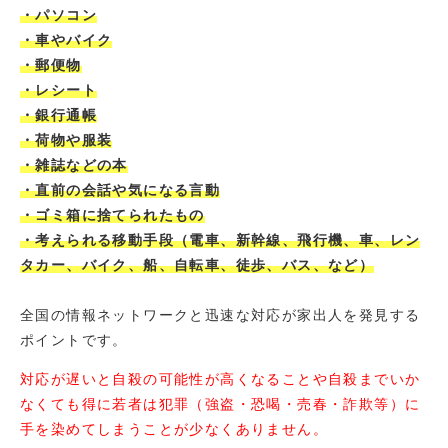
・パソコン
・車やバイク
・郵便物
・レシート
・銀行通帳
・荷物や服装
・雑誌などの本
・直前の会話や気になる言動
・ゴミ箱に捨てられたもの
・考えられる移動手段（電車、新幹線、飛行機、車、レン
タカー、バイク、船、自転車、徒歩、バス、など）
全国の情報ネットワークと迅速な対応が家出人を発見する
ポイントです。
対応が遅いと自殺の可能性が高くなることや自殺までいか
なくても得に若者は犯罪（強盗・恐喝・売春・詐欺等）に
手を染めてしまうことが少なくありません。