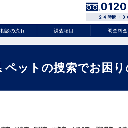
0120
２４時間・３
ご相談の流れ
調査項目
調査料金
へ
県 ペットの捜索でお困り