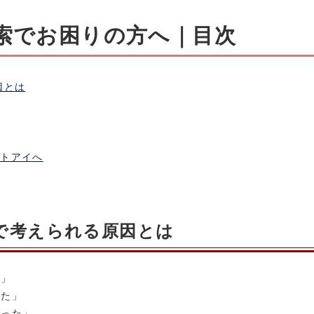
索でお困りの方へ｜目次
因とは
ートアイへ
で考えられる原因とは
た」
した」
まった」