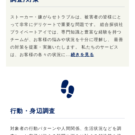
4. 個人情報はいつでも変更・訂正または削除で
ストーカー・嫌がらせトラブルは、被害者の皆様にと
きます
って非常にデリケートで重要な問題です。 総合探偵社
プライベートアイでは、専門知識と豊富な経験を持つ
当社は、ご本人からお申し出があったときは、
チームが、お客様の悩みや状況を十分に理解し、 最善
ご本人様確認後登録情報の開示を行います。 ま
の対策を提案・実施いたします。 私たちのサービス
た、お申し出があったときはご本人様確認後登
は、お客様の各々の状況に...
続きを見る
録情報の追加・変更・訂正または削除を行いま
す。 ただし、登録を削除すると提供できないサ
ービスが発生する場合があります。
5. 法令・規範の遵守と本ポリシーの継続的な改
善について
行動・身辺調査
当社は、個人情報保護に関する法律・法令、そ
の他の規範を遵守するとともに、本ポリシーの
内容を適宜見直し、継続的な改善に努めます。
対象者の行動パターンや人間関係、生活状況などを調