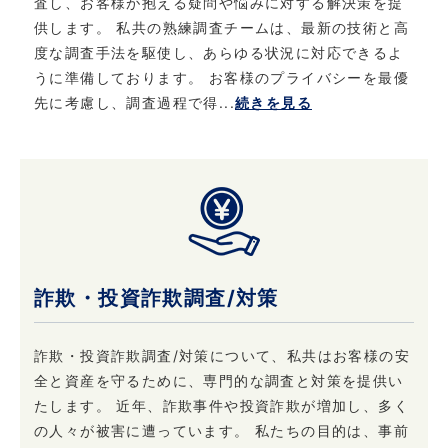
査し、お客様が抱える疑問や悩みに対する解決策を提
供します。 私共の熟練調査チームは、最新の技術と高
6. お問い合わせ
度な調査手法を駆使し、あらゆる状況に対応できるよ
当社における個人情報保護に関してご質問など
うに準備しております。 お客様のプライバシーを最優
がある場合は、こちら
先に考慮し、調査過程で得...
続きを見る
（info@privateeye.co.jp）からお問い合わせ
ください。
詐欺・投資詐欺調査/対策
詐欺・投資詐欺調査/対策について、私共はお客様の安
全と資産を守るために、専門的な調査と対策を提供い
たします。 近年、詐欺事件や投資詐欺が増加し、多く
の人々が被害に遭っています。 私たちの目的は、事前