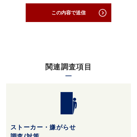
の紛失、破壊、改ざん及び漏えいを防ぐため、
必要かつ適切な安全管理対策を講じ、厳正な管
この内容で送信
理下で安全に取り扱います。
3. 個人情報の第三者への提供について
原則として当社は収集した個人情報は厳重に管
理し、ご本人の事前の了承なく第三者に開示す
関連調査項目
ることはありません。
ただし、ご本人の事前の了承を得たうえでご本
人が希望されるサービスを行なうために当社業
務を委託する業者に対して開示する場合や裁判
所、検察庁、警察、 弁護士会、消費者センター
またはこれらに準じた権限を有する機関から、
個人情報の開示を求められた場合、当社はこれ
に応じて情報を開示することがあります。及び
ストーカー・嫌がらせ
当社の権利や財産を保護する目的で開示するこ
とがあります。
調査/対策