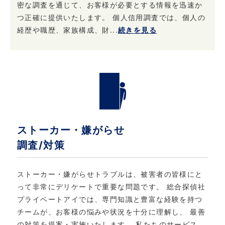
きます
密な調査を通じて、お客様が必要とする情報を迅速か
つ正確に提供いたします。 個人信用調査では、個人の
当社は、ご本人からお申し出があったときは、
経歴や職歴、家族構成、財...
続きを見る
ご本人様確認後登録情報の開示を行います。 ま
た、お申し出があったときはご本人様確認後登
録情報の追加・変更・訂正または削除を行いま
す。 ただし、登録を削除すると提供できないサ
ービスが発生する場合があります。
5. 法令・規範の遵守と本ポリシーの継続的な改
ストーカー・嫌がらせ
善について
調査/対策
当社は、個人情報保護に関する法律・法令、そ
の他の規範を遵守するとともに、本ポリシーの
ストーカー・嫌がらせトラブルは、被害者の皆様にと
内容を適宜見直し、継続的な改善に努めます。
って非常にデリケートで重要な問題です。 総合探偵社
プライベートアイでは、専門知識と豊富な経験を持つ
6. お問い合わせ
チームが、お客様の悩みや状況を十分に理解し、 最善
の対策を提案・実施いたします。 私たちのサービス