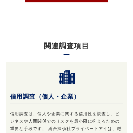
3. 個人情報の第三者への提供について
原則として当社は収集した個人情報は厳重に管
理し、ご本人の事前の了承なく第三者に開示す
関連調査項目
ることはありません。
ただし、ご本人の事前の了承を得たうえでご本
人が希望されるサービスを行なうために当社業
務を委託する業者に対して開示する場合や裁判
所、検察庁、警察、 弁護士会、消費者センター
またはこれらに準じた権限を有する機関から、
個人情報の開示を求められた場合、当社はこれ
信用調査（個人・企業）
に応じて情報を開示することがあります。及び
当社の権利や財産を保護する目的で開示するこ
とがあります。
信用調査は、個人や企業に関する信用性を調査し、ビ
ジネスや人間関係でのリスクを最小限に抑えるための
重要な手段です。 総合探偵社プライベートアイは、厳
4. 個人情報はいつでも変更・訂正または削除で