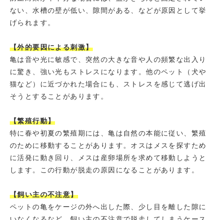
ない、水槽の壁が低い、隙間がある、などが原因として挙
げられます。
【外的要因による刺激】
亀は音や光に敏感で、突然の大きな音や人の頻繁な出入り
に驚き、強い光もストレスになります。他のペット（犬や
猫など）に近づかれた場合にも、ストレスを感じて逃げ出
そうとすることがあります。
【繁殖行動】
特に春や初夏の繁殖期には、亀は自然の本能に従い、繁殖
のために移動することがあります。オスはメスを探すため
に活発に動き回り、メスは産卵場所を求めて移動しようと
します。この行動が脱走の原因になることがあります。
【飼い主の不注意】
ペットの亀をケージの外へ出した際、少し目を離した隙に
いなくなるなど、飼い主の不注意で脱走してしまうケース