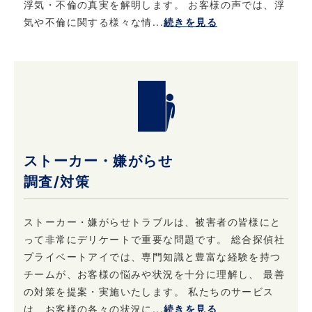
浮気・不倫の真実を解明します。 お客様の声では、浮
気や不倫に関する様々な情...
続きを見る
当社における個人情報保護に関してご質問など
がある場合は、こちら
（info@privateeye.co.jp）からお問い合わせ
ください。
ストーカー・嫌がらせ
調査/対策
ストーカー・嫌がらせトラブルは、被害者の皆様にと
って非常にデリケートで重要な問題です。 総合探偵社
プライベートアイでは、専門知識と豊富な経験を持つ
チームが、お客様の悩みや状況を十分に理解し、 最善
の対策を提案・実施いたします。 私たちのサービス
は、お客様の各々の状況に...
続きを見る