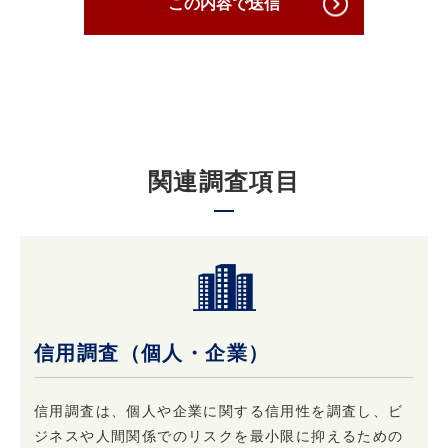
この内容で送信
理下で安全に取り扱います。
3. 個人情報の第三者への提供について
原則として当社は収集した個人情報は厳重に管
理し、ご本人の事前の了承なく第三者に開示す
関連調査項目
ることはありません。
ただし、ご本人の事前の了承を得たうえでご本
人が希望されるサービスを行なうために当社業
務を委託する業者に対して開示する場合や裁判
所、検察庁、警察、 弁護士会、消費者センター
またはこれらに準じた権限を有する機関から、
個人情報の開示を求められた場合、当社はこれ
信用調査（個人・企業）
に応じて情報を開示することがあります。及び
当社の権利や財産を保護する目的で開示するこ
とがあります。
信用調査は、個人や企業に関する信用性を調査し、ビ
ジネスや人間関係でのリスクを最小限に抑えるための