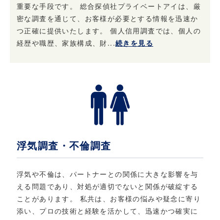
重要な手段です。 総合探偵社プライベートアイは、厳
4. 個人情報はいつでも変更・訂正または削除で
きます
密な調査を通じて、お客様が必要とする情報を迅速か
つ正確に提供いたします。 個人信用調査では、個人の
当社は、ご本人からお申し出があったときは、
経歴や職歴、家族構成、財...
続きを見る
ご本人様確認後登録情報の開示を行います。 ま
た、お申し出があったときはご本人様確認後登
録情報の追加・変更・訂正または削除を行いま
す。 ただし、登録を削除すると提供できないサ
ービスが発生する場合があります。
5. 法令・規範の遵守と本ポリシーの継続的な改
善について
浮気調査・不倫調査
当社は、個人情報保護に関する法律・法令、そ
の他の規範を遵守するとともに、本ポリシーの
浮気や不倫は、パートナーとの関係に大きな影響を与
内容を適宜見直し、継続的な改善に努めます。
える問題であり、対処が適切でないと関係が破綻する
ことがあります。 私共は、お客様の悩みや疑念に寄り
添い、プロの技術と経験を活かして、迅速かつ確実に
6. お問い合わせ