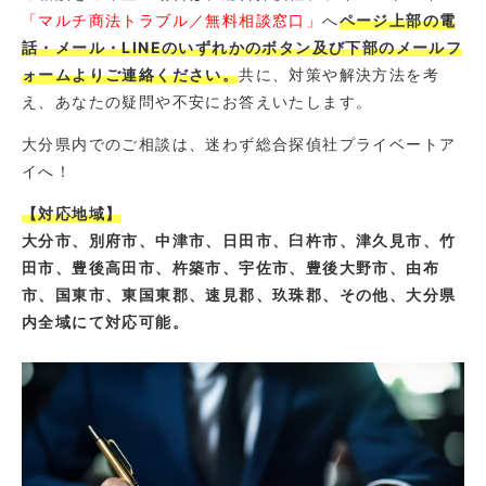
「マルチ商法トラブル／無料相談窓口」
へ
ページ上部の電
話・メール・LINEのいずれかのボタン及び下部のメールフ
ォームよりご連絡ください。
共に、対策や解決方法を考
え、あなたの疑問や不安にお答えいたします。
大分県内でのご相談は、迷わず総合探偵社プライベートア
イへ！
【対応地域】
大分市、別府市、中津市、日田市、臼杵市、津久見市、竹
田市、豊後高田市、杵築市、宇佐市、豊後大野市、由布
市、国東市、東国東郡、速見郡、玖珠郡、その他、大分県
内全域にて対応可能。