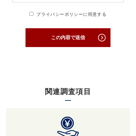
2. 個人情報の安全管理・保護について
プライバシーポリシーに同意する
当社は、個人情報への不正アクセス、個人情報
の紛失、破壊、改ざん及び漏えいを防ぐため、
必要かつ適切な安全管理対策を講じ、厳正な管
この内容で送信
理下で安全に取り扱います。
3. 個人情報の第三者への提供について
原則として当社は収集した個人情報は厳重に管
理し、ご本人の事前の了承なく第三者に開示す
関連調査項目
ることはありません。
ただし、ご本人の事前の了承を得たうえでご本
人が希望されるサービスを行なうために当社業
務を委託する業者に対して開示する場合や裁判
所、検察庁、警察、 弁護士会、消費者センター
またはこれらに準じた権限を有する機関から、
個人情報の開示を求められた場合、当社はこれ