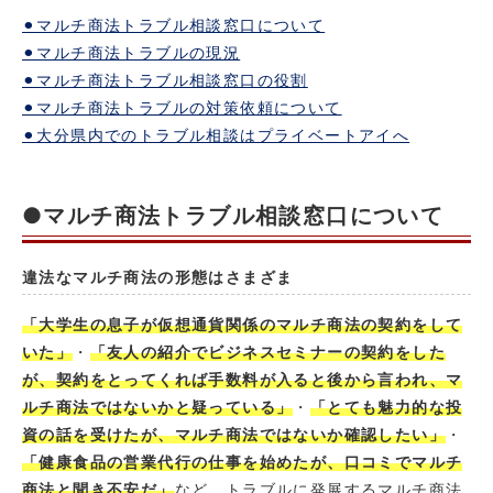
⚫︎マルチ商法トラブル相談窓口について
⚫︎マルチ商法トラブルの現況
⚫︎マルチ商法トラブル相談窓口の役割
⚫︎マルチ商法トラブルの対策依頼について
⚫︎大分県内でのトラブル相談はプライベートアイへ
●マルチ商法トラブル相談窓口について
違法なマルチ商法の形態はさまざま
「大学生の息子が仮想通貨関係のマルチ商法の契約をして
いた」
・
「友人の紹介でビジネスセミナーの契約をした
が、契約をとってくれば手数料が入ると後から言われ、マ
ルチ商法ではないかと疑っている」
・
「とても魅力的な投
資の話を受けたが、マルチ商法ではないか確認したい」
・
「健康食品の営業代行の仕事を始めたが、口コミでマルチ
商法と聞き不安だ」
など、トラブルに発展するマルチ商法