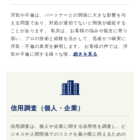
当社は、個人情報保護に関する法律・法令、そ
の他の規範を遵守するとともに、本ポリシーの
浮気や不倫は、パートナーとの関係に大きな影響を与
内容を適宜見直し、継続的な改善に努めます。
える問題であり、対処が適切でないと関係が破綻する
ことがあります。 私共は、お客様の悩みや疑念に寄り
6. お問い合わせ
添い、プロの技術と経験を活かして、迅速かつ確実に
浮気・不倫の真実を解明します。 お客様の声では、浮
当社における個人情報保護に関してご質問など
気や不倫に関する様々な情...
続きを見る
がある場合は、こちら
（info@privateeye.co.jp）からお問い合わせ
ください。
信用調査（個人・企業）
信用調査は、個人や企業に関する信用性を調査し、ビ
ジネスや人間関係でのリスクを最小限に抑えるための