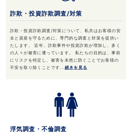
に応じて情報を開示することがあります。及び
詐欺・投資詐欺調査/対策
当社の権利や財産を保護する目的で開示するこ
とがあります。
詐欺・投資詐欺調査/対策について、私共はお客様の安
全と資産を守るために、専門的な調査と対策を提供い
4. 個人情報はいつでも変更・訂正または削除で
たします。 近年、詐欺事件や投資詐欺が増加し、多く
きます
の人々が被害に遭っています。 私たちの目的は、事前
当社は、ご本人からお申し出があったときは、
にリスクを特定し、被害を未然に防ぐことでお客様の
ご本人様確認後登録情報の開示を行います。 ま
不安を取り除くことです...
続きを見る
た、お申し出があったときはご本人様確認後登
録情報の追加・変更・訂正または削除を行いま
す。 ただし、登録を削除すると提供できないサ
ービスが発生する場合があります。
5. 法令・規範の遵守と本ポリシーの継続的な改
善について
浮気調査・不倫調査