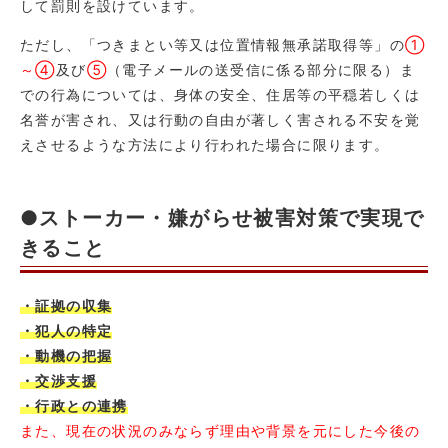
して罰則を設けています。
ただし、「つきまとい等又は位置情報無承諾取得等」の
①
～④
及び
⑤
（電子メールの送受信に係る部分に限る）ま
での行為については、身体の安全、住居等の平穏若しくは
名誉が害され、又は行動の自由が著しく害される不安を覚
えさせるような方法により行われた場合に限ります。
●ストーカー・嫌がらせ被害対策で実現で
きること
・証拠の収集
・犯人の特定
・動機の把握
・交渉支援
・行政との連携
また、現在の状況のみならず理由や背景を元にした今後の