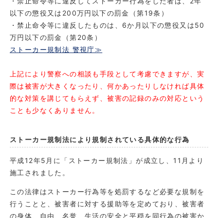
・禁止命令等に違反してストーカー行為をした者は、2年
以下の懲役又は200万円以下の罰金（第19条）
・禁止命令等に違反したものは、6か月以下の懲役又は50
万円以下の罰金（第20条）
ストーカー規制法 警視庁≫
上記により警察への相談も手段として考慮できますが、実
際は被害が大きくなったり、何かあったりしなければ具体
的な対策を講じてもらえず、被害の記録のみの対応という
ことも少なくありません。
ストーカー規制法により規制されている具体的な行為
平成12年5月に「ストーカー規制法」が成立し、11月より
施工されました。
この法律はストーカー行為等を処罰するなど必要な規制を
行うことと、被害者に対する援助等を定めており、被害者
の身体、自由、名誉、生活の安全と平穏を同行為の被害か