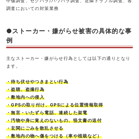
中傷調査、セクハラ/パワハラ調査、近隣トラブル調査、各
調査においての対策業務
●ストーカー・嫌がらせ被害の具体的な事
例
主なストーカー・嫌がらせ行為としては以下の通りとなり
ます。
・待ち伏せやつきまとい行為
・盗聴、盗撮行為
・敷地内への侵入
・GPSの取り付け、GPSによる位置情報取得
・無言・いたずら電話、連続した架電
・汚物や身に覚えのないもの、怪文書の送付
・玄関にごみを散乱させる
・敷地内の物へ傷をつける（車や植栽など）