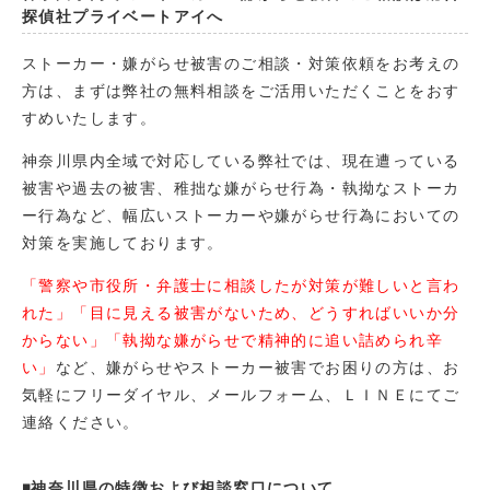
探偵社プライベートアイへ
ストーカー・嫌がらせ被害のご相談・対策依頼をお考えの
方は、まずは弊社の無料相談をご活用いただくことをおす
すめいたします。
神奈川県内全域で対応している弊社では、現在遭っている
被害や過去の被害、稚拙な嫌がらせ行為・執拗なストーカ
ー行為など、幅広いストーカーや嫌がらせ行為においての
対策を実施しております。
「警察や市役所・弁護士に相談したが対策が難しいと言わ
れた」「目に見える被害がないため、どうすればいいか分
からない」「執拗な嫌がらせで精神的に追い詰められ辛
い」
など、嫌がらせやストーカー被害でお困りの方は、お
気軽にフリーダイヤル、メールフォーム、ＬＩＮＥにてご
連絡ください。
◾️神奈川県の特徴および相談窓口について