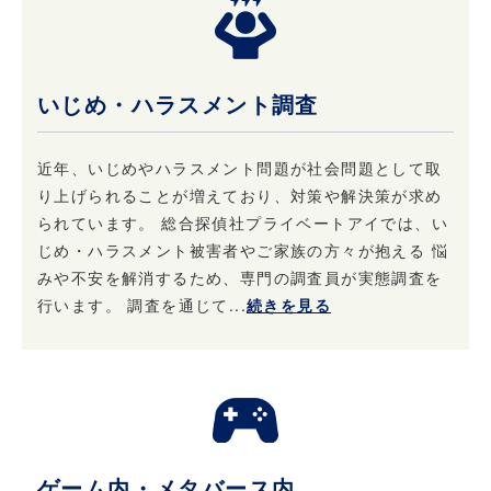
所、検察庁、警察、 弁護士会、消費者センター
またはこれらに準じた権限を有する機関から、
個人情報の開示を求められた場合、当社はこれ
に応じて情報を開示することがあります。及び
いじめ・ハラスメント調査
当社の権利や財産を保護する目的で開示するこ
とがあります。
近年、いじめやハラスメント問題が社会問題として取
り上げられることが増えており、対策や解決策が求め
4. 個人情報はいつでも変更・訂正または削除で
られています。 総合探偵社プライベートアイでは、い
きます
じめ・ハラスメント被害者やご家族の方々が抱える 悩
みや不安を解消するため、専門の調査員が実態調査を
当社は、ご本人からお申し出があったときは、
行います。 調査を通じて...
続きを見る
ご本人様確認後登録情報の開示を行います。 ま
た、お申し出があったときはご本人様確認後登
録情報の追加・変更・訂正または削除を行いま
す。 ただし、登録を削除すると提供できないサ
ービスが発生する場合があります。
ゲーム内・メタバース内
5. 法令・規範の遵守と本ポリシーの継続的な改