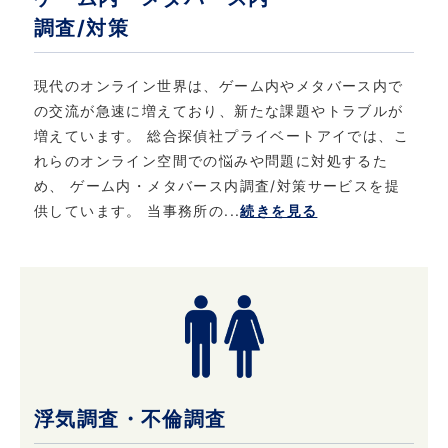
善について
調査/対策
当社は、個人情報保護に関する法律・法令、そ
の他の規範を遵守するとともに、本ポリシーの
現代のオンライン世界は、ゲーム内やメタバース内で
内容を適宜見直し、継続的な改善に努めます。
の交流が急速に増えており、新たな課題やトラブルが
増えています。 総合探偵社プライベートアイでは、こ
れらのオンライン空間での悩みや問題に対処するた
6. お問い合わせ
め、 ゲーム内・メタバース内調査/対策サービスを提
供しています。 当事務所の...
続きを見る
当社における個人情報保護に関してご質問など
がある場合は、こちら
（info@privateeye.co.jp）からお問い合わせ
ください。
浮気調査・不倫調査