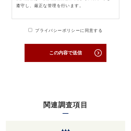
遵守し、厳正な管理を行います。
2. 個人情報の安全管理・保護について
プライバシーポリシーに同意する
当社は、個人情報への不正アクセス、個人情報
の紛失、破壊、改ざん及び漏えいを防ぐため、
必要かつ適切な安全管理対策を講じ、厳正な管
この内容で送信
理下で安全に取り扱います。
3. 個人情報の第三者への提供について
原則として当社は収集した個人情報は厳重に管
理し、ご本人の事前の了承なく第三者に開示す
関連調査項目
ることはありません。
ただし、ご本人の事前の了承を得たうえでご本
人が希望されるサービスを行なうために当社業
務を委託する業者に対して開示する場合や裁判