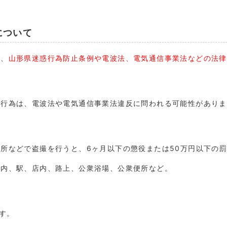
について
は、
山形県迷惑行為防止条例や電波法、電気通信事業法などの法律
聴行為は、電波法や電気通信事業法違反に問われる可能性がありま
場所などで盗撮を行うと、6ヶ月以下の懲役または50万円以下の
車内、駅、店内、路上、公衆浴場、公衆便所など。
す。