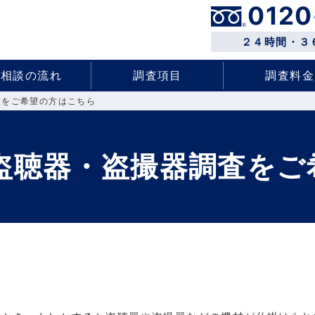
0120
２４時間・３
ご相談の流れ
調査項目
調査料金
査をご希望の方はこちら
の盗聴器・盗撮器調査をご