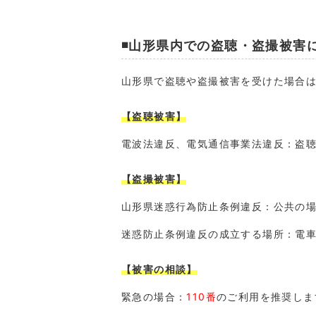
◾️山形県内での盗聴・盗撮被害
山形県で盗聴や盗撮被害を受けた場合
【盗聴被害】
電波法違反、電気通信事業法違反：盗
【盗撮被害】
山形県迷惑行為防止条例違反：公共の
迷惑防止条例違反の成立する場所：電
【被害の相談】
緊急の場合：
110番
のご利用を推奨しま