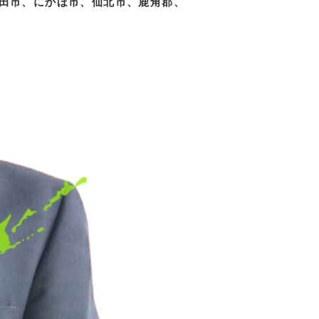
田市、にかほ市、仙北市、鹿角郡、