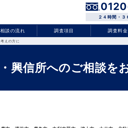
0120
２４時間・３
ご相談の流れ
調査項目
調査料金
お考えの方に
偵・興信所へのご相談を