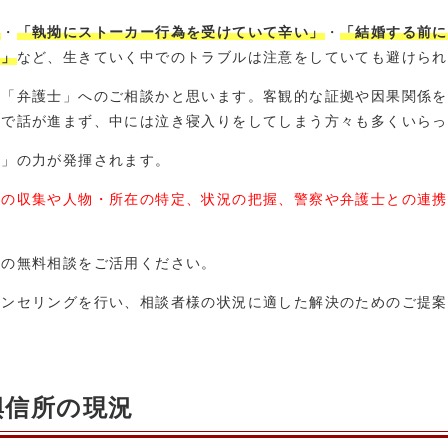
」
・
「執拗にストーカー行為を受けていて辛い」
・
「結婚する前に
た」
など、生きていく中でのトラブルは注意をしていても避けられ
や「弁護士」へのご相談かと思います。客観的な証拠や因果関係を
足で話が進まず、中には泣き寝入りをしてしまう方々も多くいらっ
所」の力が発揮されます。
拠の収集や人物・所在の特定、状況の把握、警察や弁護士との連携
社の無料相談をご活用ください。
ウンセリングを行い、相談者様の状況に適した解決のためのご提案
興信所の現況